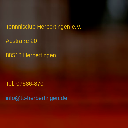
Tennnisclub Herbertingen e.V.
Austraße 20
88518 Herbertingen
Tel. 07586-870
info@tc-herbertingen.de