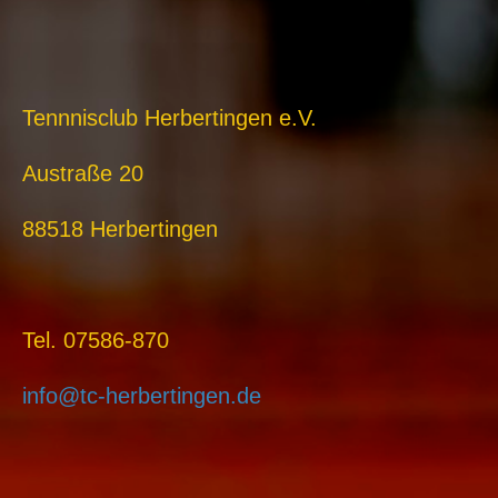
Tennnisclub Herbertingen e.V.
Austraße 20
88518 Herbertingen
Tel. 07586-870
info@tc-herbertingen.de