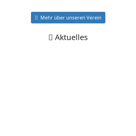
Mehr über unseren Verein
Aktuelles
Details
28.05.2026
375