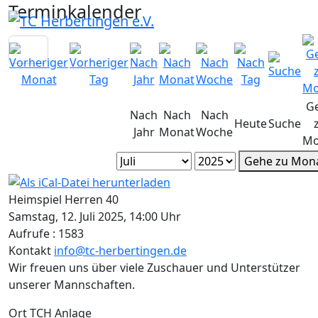
Terminkalender
G
Nach
Nach
Nach
Heute
Suche
Jahr
Monat
Woche
Mo
Gehe zu Mon
Heimspiel Herren 40
Samstag, 12. Juli 2025, 14:00 Uhr
Aufrufe
: 1583
Kontakt
info@tc-herbertingen.de
Wir freuen uns über viele Zuschauer und Unterstützer
unserer Mannschaften.
Ort
TCH Anlage