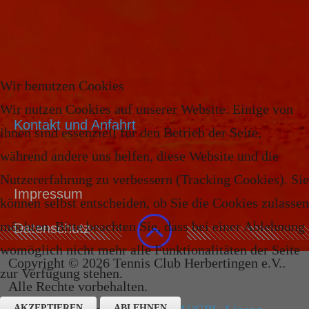
Wir benutzen Cookies
Wir nutzen Cookies auf unserer Website. Einige von
Kontakt und Anfahrt
ihnen sind essenziell für den Betrieb der Seite,
während andere uns helfen, diese Website und die
Nutzererfahrung zu verbessern (Tracking Cookies). Sie
Impressum
können selbst entscheiden, ob Sie die Cookies zulassen
möchten. Bitte beachten Sie, dass bei einer Ablehnung
Datenschutz
womöglich nicht mehr alle Funktionalitäten der Seite
Copyright © 2026 Tennis Club Herbertingen e.V..
zur Verfügung stehen.
Alle Rechte vorbehalten.
AKZEPTIEREN
ABLEHNEN