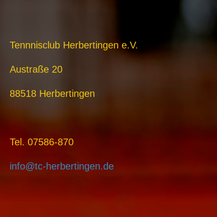
Tennnisclub Herbertingen e.V.
Austraße 20
88518 Herbertingen
Tel. 07586-870
info@tc-herbertingen.de