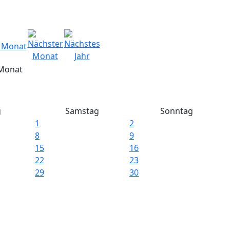
Monat
g
Samstag
Sonntag
1
2
8
9
15
16
22
23
29
30