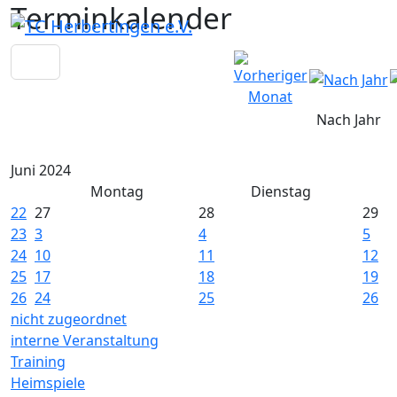
Terminkalender
Nach Jahr
Juni 2024
Montag
Dienstag
22
27
28
29
23
3
4
5
24
10
11
12
25
17
18
19
26
24
25
26
nicht zugeordnet
interne Veranstaltung
Training
Heimspiele