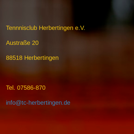
Tennnisclub Herbertingen e.V.
Austraße 20
88518 Herbertingen
Tel. 07586-870
info@tc-herbertingen.de