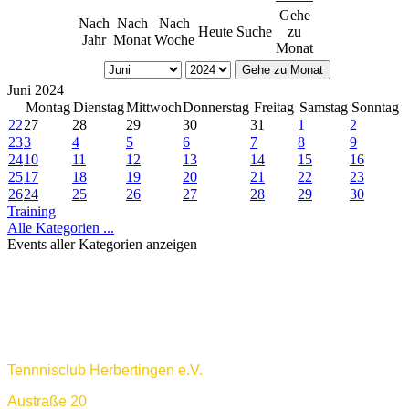
Gehe
Nach
Nach
Nach
Heute
Suche
zu
Jahr
Monat
Woche
Monat
Gehe zu Monat
Juni 2024
Montag
Dienstag
Mittwoch
Donnerstag
Freitag
Samstag
Sonntag
22
27
28
29
30
31
1
2
23
3
4
5
6
7
8
9
24
10
11
12
13
14
15
16
25
17
18
19
20
21
22
23
26
24
25
26
27
28
29
30
Training
Alle Kategorien ...
Events aller Kategorien anzeigen
Tennnisclub Herbertingen e.V.
Austraße 20