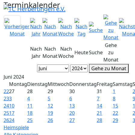
Terminkalender
Gehe
Nach
Nach
Nach
Heute
Suche
zu
Jahr
Monat
Woche
Monat
Gehe zu Monat
Juni 2024
Montag
Dienstag
Mittwoch
Donnerstag
Freitag
Samstag
22
27
28
29
30
31
1
23
3
4
5
6
7
8
24
10
11
12
13
14
15
25
17
18
19
20
21
22
26
24
25
26
27
28
29
Heimspiele
Alle Kategorien ...