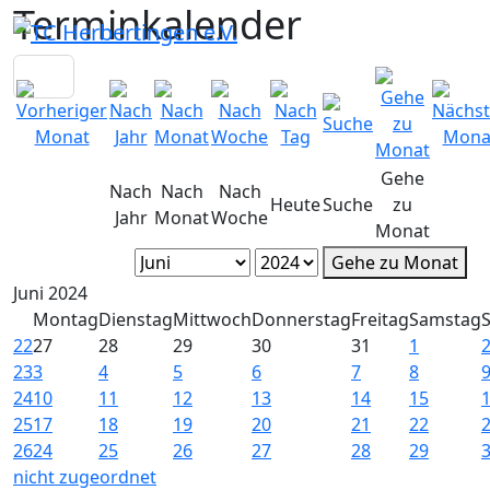
Terminkalender
Gehe
Nach
Nach
Nach
Heute
Suche
zu
Jahr
Monat
Woche
Monat
Gehe zu Monat
Juni 2024
Montag
Dienstag
Mittwoch
Donnerstag
Freitag
Samstag
22
27
28
29
30
31
1
23
3
4
5
6
7
8
24
10
11
12
13
14
15
25
17
18
19
20
21
22
26
24
25
26
27
28
29
nicht zugeordnet