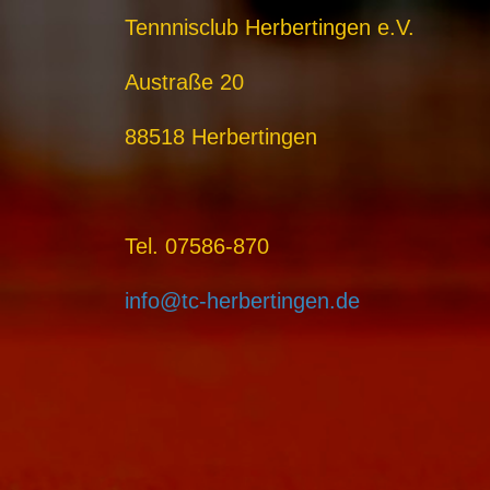
Tennnisclub Herbertingen e.V.
Austraße 20
88518 Herbertingen
Tel. 07586-870
info@tc-herbertingen.de