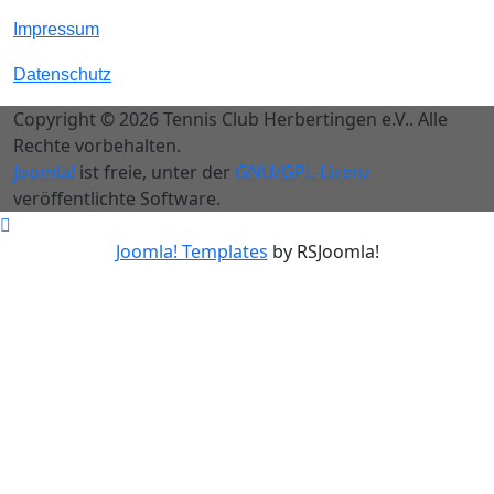
Impressum
Datenschutz
Copyright © 2026 Tennis Club Herbertingen e.V.. Alle
Rechte vorbehalten.
Joomla!
ist freie, unter der
GNU/GPL-Lizenz
veröffentlichte Software.
Joomla! Templates
by RSJoomla!